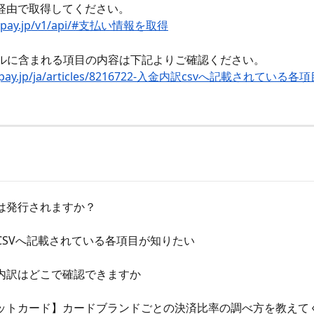
I経由で取得してください。
cs.pay.jp/v1/api/#支払い情報を取得
イルに含まれる項目の内容は下記よりご確認ください。
elp.pay.jp/ja/articles/8216722-入金内訳csvへ記載されて
は発行されますか？
CSVへ記載されている各項目が知りたい
内訳はどこで確認できますか
ットカード】カードブランドごとの決済比率の調べ方を教えて