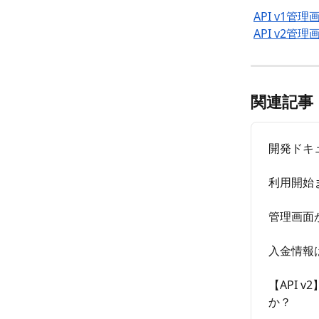
​ 
API v1管理
API v2管理
関連記事
開発ドキ
利用開始
管理画面
入金情報
【API 
か？