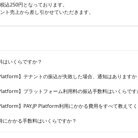
税込250円となっております。
ント売上から差し引かせていただきます。
料はいくらですか？
JP Platform】テナントの振込が失敗した場合、通知はありますか
JP Platform】プラットフォーム利用料の振込手数料はいくらで
P Platform】PAY.JP Platform利用にかかる費用をすべて教え
時にかかる手数料はいくらですか？