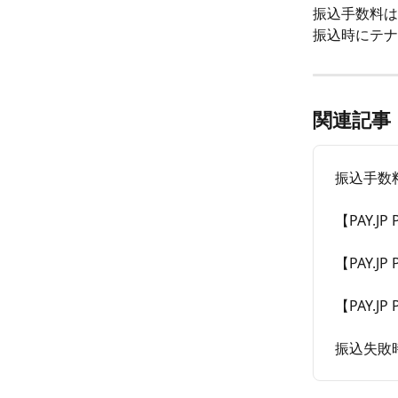
振込手数料は
振込時にテナ
関連記事
振込手数
【PAY.
【PAY.
【PAY.J
振込失敗