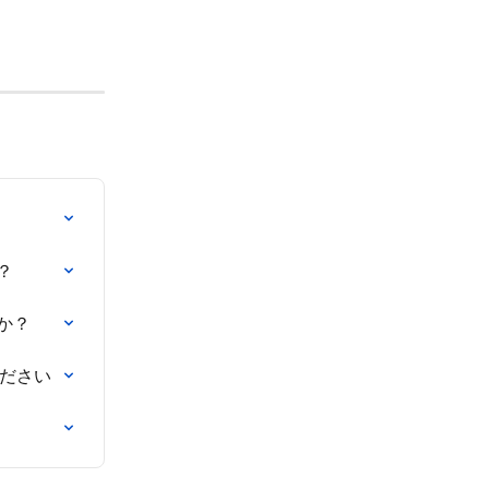
？
すか？
てください