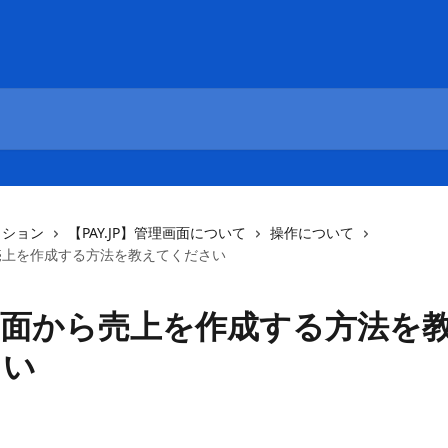
クション
【PAY.JP】管理画面について
操作について
売上を作成する方法を教えてください
画面から売上を作成する方法を
さい
日