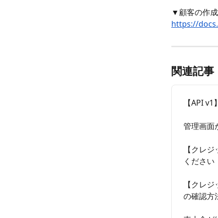
▼顧客の作成
https://docs
関連記事
【API 
管理画面
【クレジ
ください
【クレジ
の確認方